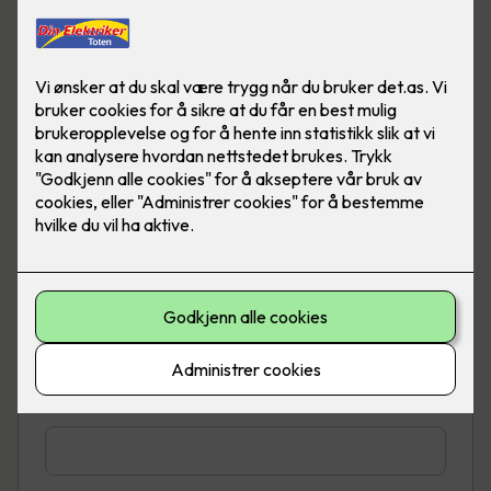
Telefon
*
E-post
*
Adresse
*
Sted
*