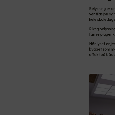
Belysning er e
ventilasjon og
hele skoledag
Riktig belysnin
færre plager kn
Når lyset er je
bygget som mer
effekt på både