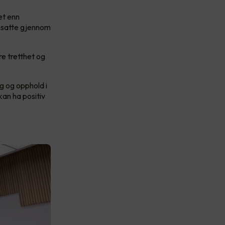
et enn
ansatte gjennom
re tretthet og
ng og opphold i
kan ha positiv