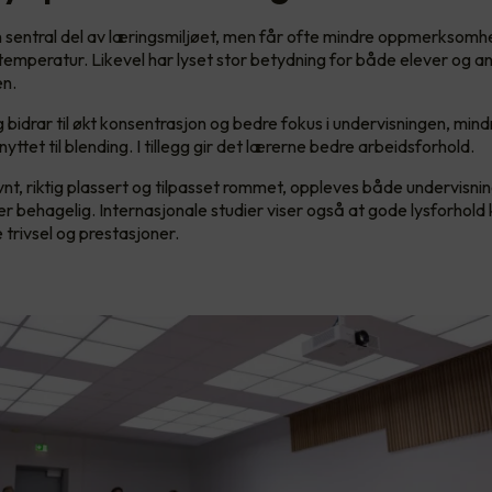
n sentral del av læringsmiljøet, men får ofte mindre oppmerksomh
 temperatur. Likevel har lyset stor betydning for både elever og 
en.
g bidrar til økt konsentrasjon og bedre fokus i undervisningen, mind
yttet til blending. I tillegg gir det lærerne bedre arbeidsforhold.
vnt, riktig plassert og tilpasset rommet, oppleves både undervisni
 behagelig. Internasjonale studier viser også at gode lysforhold 
 trivsel og prestasjoner.