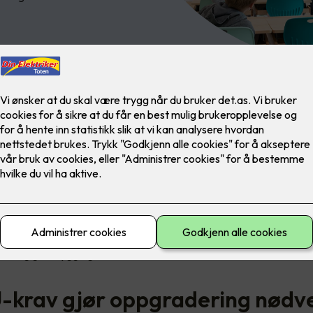
koler har fortsatt eldre lysanlegg basert på teknologi som nå fase
orhold, høyere strømregninger og økte vedlikeholdskostnader. I til
ir stadig vanskeligere å finne riktige lyskilder når noe må byttes.
et relativt enkelt å modernisere belysningen. Det finnes samtidig f
avhengig av bygg og behov.
-krav gjør oppgradering nødv