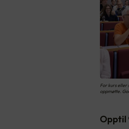
For kurs eller
oppmøtte. God
Opptil