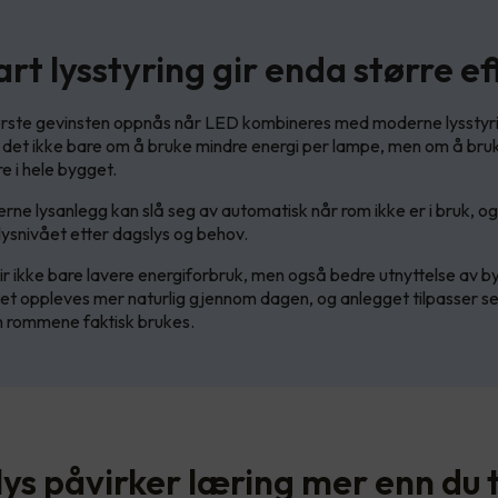
rt lysstyring gir enda større ef
rste gevinsten oppnås når LED kombineres med moderne lysstyr
 det ikke bare om å bruke mindre energi per lampe, men om å bruk
e i hele bygget.
rne lysanlegg kan slå seg av automatisk når rom ikke er i bruk, og
 lysnivået etter dagslys og behov.
ir ikke bare lavere energiforbruk, men også bedre utnyttelse av 
et oppleves mer naturlig gjennom dagen, og anlegget tilpasser s
 rommene faktisk brukes.
lys påvirker læring mer enn du 