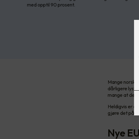
med opptil 90 prosent.
Mange norske s
dårligere lysf
mange at det bl
Heldigvis er d
gjøre det på, 
Nye EU