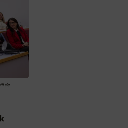
il de
uk