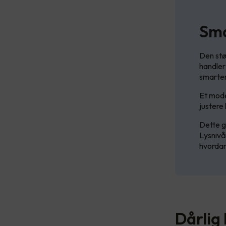
Sma
Den stø
handler
smarter
Et mode
justere
Dette g
Lysnivå
hvordan
Dårlig 