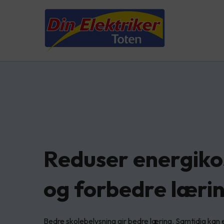
Reduser energik
og forbedre lærin
Bedre skolebelysning gir bedre læring. Samtidig kan