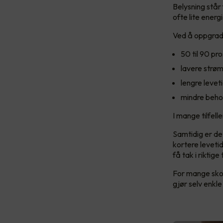
Belysning står 
ofte lite energ
Ved å oppgrad
50 til 90 pr
lavere strø
lengre levet
mindre beho
I mange tilfell
Samtidig er de
kortere levetid
få tak i riktig
For mange skol
gjør selv enkle