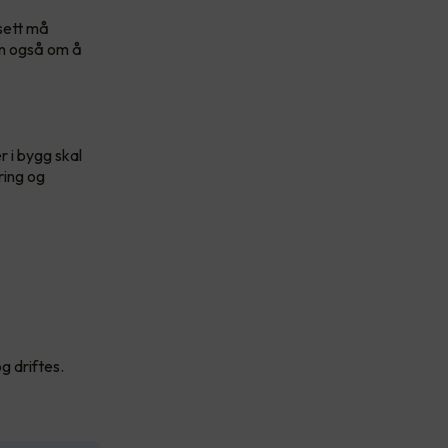
sett må
en også om å
r i bygg skal
ring og
g driftes.