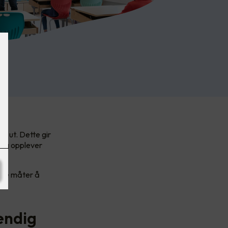
s ut. Dette gir
legg opplever
lere måter å
endig