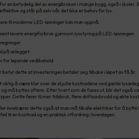
for en betydelig del av energibruken i mange bygg, også i skoler. 
ieffektive og står på selv når det ikke er behov for lys.
ere til moderne LED-løsninger kan man oppnå:
osent lavere energiforbruk gjennom lysstyring på LED-løsningen
mregninger
id på anlegget
v for løpende vedlikehold
er betyr dette at investeringen betaler seg tilbake i løpet av få år.
t viktig å være klar over de skjulte kostnadene ved gamle lysanleg
 og må byttes oftere. Etter hvert som de fases ut, blir det også v
e typer. Dette fører til mer tidsbruk, flere driftsavbrudd og økte kos
er innebærer dette også at man må tilkalle elektriker for å bytte l
 feil til en kostnad og en praktisk utfordring i hverdagen.