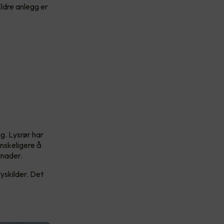
Eldre anlegg er
g. Lysrør har
anskeligere å
tnader.
yskilder. Det