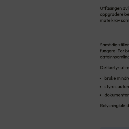
Utfasingen av 
oppgradere bel
møte krav som 
Samtidig stille
fungere. For be
datainnsamling
Det betyr at m
bruke mindr
styres autom
dokumentere
Belysning blir