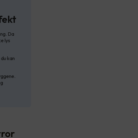
fekt
ing. Da
e lys
 du kan
byggene.
eg
tror