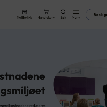
Book g
Nettbutikk
Handlekurv
Søk
Meny
ostnadene
gsmiljøet
 energikostnadene reduseres