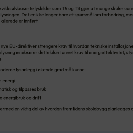
kvikksølvbaserte lyskilder som T5 og T8 gjør at mange skoler uan
ysningen. Det er ikke lenger bare et spørsmål om forbedring, m
allerede er innført.
r nye EU-direktiver strengere krav til hvordan tekniske installasjone
lysning innebærer dette blant annet krav til energieffektivitet, sty
.
oderne lysanlegg i økende grad må kunne:
e energi
atisk og tilpasses bruk
 energibruk og drift
 dermed en viktig del av hvordan fremtidens skolebygg planlegges o