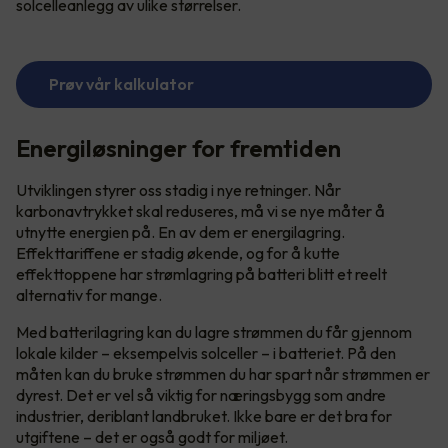
solcelleanlegg av ulike størrelser.
Prøv vår kalkulator
Energiløsninger for fremtiden
Utviklingen styrer oss stadig i nye retninger. Når
karbonavtrykket skal reduseres, må vi se nye måter å
utnytte energien på. En av dem er energilagring.
Effekttariffene er stadig økende, og for å kutte
effekttoppene har strømlagring på batteri blitt et reelt
alternativ for mange.
Med batterilagring kan du lagre strømmen du får gjennom
lokale kilder – eksempelvis solceller – i batteriet. På den
måten kan du bruke strømmen du har spart når strømmen er
dyrest. Det er vel så viktig for næringsbygg som andre
industrier, deriblant landbruket. Ikke bare er det bra for
utgiftene – det er også godt for miljøet.