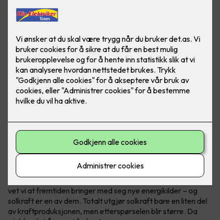
Ved å produsere mye strøm eller all strømmen i et
næringsbygg, kan bedriften din bli helt eller delvis
uavhengig av strømprodusenter!
Vær i forkant, det lønner seg
I Norge er vann vår hovedkilde til fornybar energi. Samtidig
vet vi at fremtiden bringer med seg nye energikilder – og
solkraft er en av dem. Totalt utgjør solkraft bare en liten del
av kraftproduksjonen, men etterspørselen blir større. Da