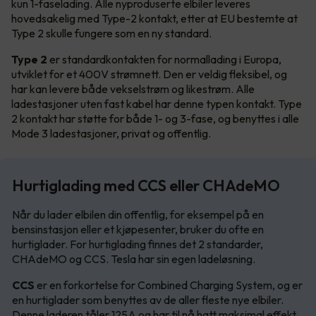
kun 1-faselading. Alle nyproduserte elbiler leveres
hovedsakelig med Type-2 kontakt, etter at EU bestemte at
Type 2 skulle fungere som en ny standard.
Type 2
er standardkontakten for normallading i Europa,
utviklet for et 400V strømnett. Den er veldig fleksibel, og
har kan levere både vekselstrøm og likestrøm. Alle
ladestasjoner uten fast kabel har denne typen kontakt. Type
2 kontakt har støtte for både 1- og 3-fase, og benyttes i alle
Mode 3 ladestasjoner, privat og offentlig.
Hurtiglading med CCS eller CHAdeMO
Når du lader elbilen din offentlig, for eksempel på en
bensinstasjon eller et kjøpesenter, bruker du ofte en
hurtiglader. For hurtiglading finnes det 2 standarder,
CHAdeMO og CCS. Tesla har sin egen ladeløsning.
CCS
er en forkortelse for Combined Charging System, og er
en hurtiglader som benyttes av de aller fleste nye elbiler.
Denne laderen tåler 125A og har til nå hatt maksimal effekt