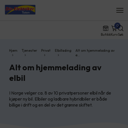
0
Butikk
Kurv
Søk
Hjem
Tjenester
Privat
Elbillading
Alt om hjemmelading av
e…
Alt om hjemmelading av
elbil
I Norge velger ca. 8 av 10 privatpersoner elbil når de
kjøper ny bil. Elbiler og ladbare hybridbiler er både
billige i drift og en del av det grønne skiftet.