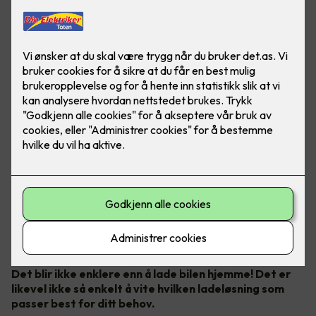
Bilde: Easee
Det blir ikke enklere enn å lade bilen hjemme! Det er
likevel ikke så enkelt å vite hvilken ladeløsning som
passer best for ditt behov.