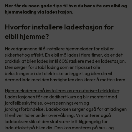
Her får du noen gode tips til hva du bør vite om elbil og
hjemmelading via ladestasjon.
Hvorfor installere ladestasjon for
elbil hjemme?
Hovedgrunnene til å installere hjemmelader for elbil er
sikkerhet og effekt. En elbil må lades i flere timer, da er det
praktisk at bilen lades inntil 60% raskere med en ladestasjon.
Den sørger for stabil lading som er tilpasset alle
belastningene i det elektriske anlegget, og bilen din vil
dermed lade med den hastigheten den klarer å motta strøm.
Hjemmeladeren må installeres av en autorisert elektriker
.
Ladestasjonen får en dedikert kurs og blir montert med
jordfeilbeskyttelse, overspenningsvern og
jordingsforbindelse. Ladeboksen sørger også for at ladingen
til enhver tid er under overvåkning. Vi monterer også
ladeboksen slik at den skal være lett tilgjengelig for
ladeuttaket på bilen din. Den kan monteres på hus- og