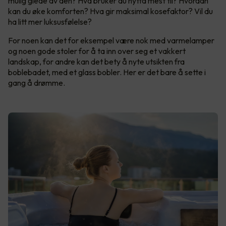
mulig glede av den? Hva bruker du hytta mest til? Hvordan
kan du øke komforten? Hva gir maksimal kosefaktor? Vil du
ha litt mer luksusfølelse?
For noen kan det for eksempel være nok med varmelamper
og noen gode stoler for å ta inn over seg et vakkert
landskap, for andre kan det bety å nyte utsikten fra
boblebadet, med et glass bobler. Her er det bare å sette i
gang å drømme.