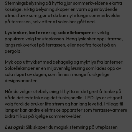
Stemningsbelysning på hytta gjør sommerkveldene ekstra
koselige. Riktig belysning skaper en varm og innbydende
atmosfære som gjør at du kan nyte lange sommerkvelder
på terrassen, selv etter at solen har gått ned.
Lyslenker, lanterner
og
solcellelamper
er veldig
populære valg for uteplassen. Heng lyslenker opp i trærne,
langs rekkverket på terrassen, eller ned fra taket på en
pergola.
Myk opp uttrykket med behagelig og mykt lys fra lanterner.
Solcellelamper er en miljøvennlig løsning som lades opp av
sola i løpet av dagen, som finnes i mange forskjellige
designvarianter.
Når du velger utebelysning til hytta er det greit å tenke på
både det estetiske og det funksjonelle. LED-lys er et godt
valg fordi de bruker lite strøm og har lang levetid. I tillegg til
lamper kan andre elektriske apparater som terrassevarmere
bidra til kos på kjølige sommerkvelder.
Les også:
Slik skaper du magisk stemning på uteplassen