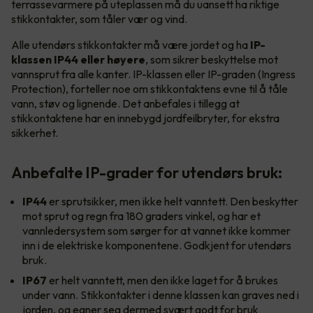
terrassevarmere på uteplassen må du uansett ha riktige
stikkontakter, som tåler vær og vind.
Alle utendørs stikkontakter må være jordet og ha
IP-
klassen IP44 eller høyere
, som sikrer beskyttelse mot
vannsprut fra alle kanter. IP-klassen eller IP-graden (Ingress
Protection), forteller noe om stikkontaktens evne til å tåle
vann, støv og lignende. Det anbefales i tillegg at
stikkontaktene har en innebygd jordfeilbryter, for ekstra
sikkerhet.
Anbefalte IP-grader for utendørs bruk:
IP44
er sprutsikker, men ikke helt vanntett. Den beskytter
mot sprut og regn fra 180 graders vinkel, og har et
vannledersystem som sørger for at vannet ikke kommer
inn i de elektriske komponentene. Godkjent for utendørs
bruk.
IP67
er helt vanntett, men den ikke laget for å brukes
under vann. Stikkontakter i denne klassen kan graves ned i
jorden, og egner seg dermed svært godt for bruk