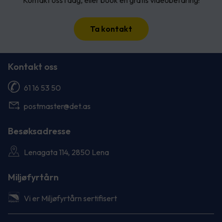
Kontakt oss i dag, eller book en gratis videobefaring!
Ta kontakt
Kontakt oss
61 16 53 50
postmaster@det.as
Besøksadresse
Lenagata 114, 2850 Lena
Miljøfyrtårn
Vi er Miljøfyrtårn sertifisert