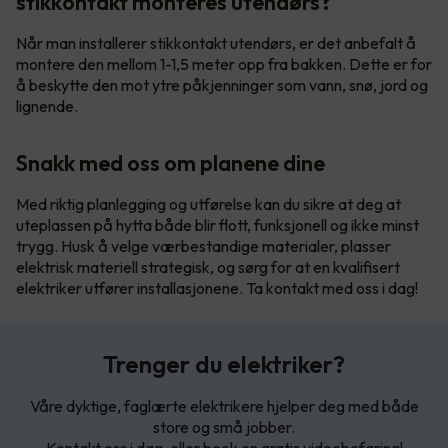
stikkontakt monteres utendørs?
Når man installerer stikkontakt utendørs, er det anbefalt å
montere den mellom 1-1,5 meter opp fra bakken. Dette er for
å beskytte den mot ytre påkjenninger som vann, snø, jord og
lignende.
Snakk med oss om planene dine
Med riktig planlegging og utførelse kan du sikre at deg at
uteplassen på hytta både blir flott, funksjonell og ikke minst
trygg. Husk å velge værbestandige materialer, plasser
elektrisk materiell strategisk, og sørg for at en kvalifisert
elektriker utfører installasjonene. Ta kontakt med oss i dag!
Trenger du elektriker?
Våre dyktige, faglærte elektrikere hjelper deg med både
store og små jobber.