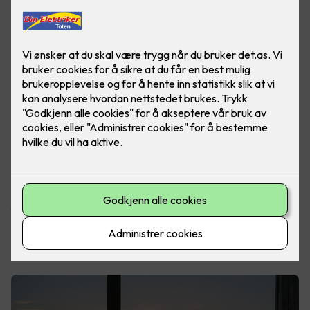
De fleste av oss drømmer om en hytte man kan nyte hele
året. Uavhengig om du har en hytte i skjærgården, i landlige
omgivelser eller på fjellet med utsikt over fjellheimen, er
fellesnevneren den samme. Norske hytteeiere elsker rett og
slett å sitte ute på terrassen, for å nyte utsikten og naturen.
Les også:
Drømmer du om en smart hytte?