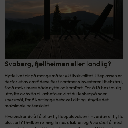
Svaberg, fjellheimen eller landlig?
Hyttelivet gir på mange måter økt livskvalitet. Uteplassen er
derfor et av områdene flest nordmenn investerer litt ekstra i,
for å maksimere både nytte og komfort. For å få best mulig
utbytte av hytta di, anbefaler vi at du tenker på noen
spørsmål, for å kartlegge behovet ditt og utnytte det
maksimale potensialet.
Hva ønsker du å få ut av hytteopplevelsen? Hvordan er hytta
plassert? I hvilken retning finnes utsikten og
hvordan
få mest