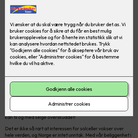
Solceller er en bærekraftig energikilde, som hjelper både
miljøet og lommeboka over tid. Og ja - Norge er helt
ypperlig for solcellepanel!
Bli din egen strømprodusent
Solenergi har blitt en stadig mer populær og bærekraftig
energikilde. Ikke bare produserer man sin egen energi, man
kan til og med selge overskuddet!
Det er ikke så rart at interessen for solceller vokser over
hele verden, og Norge er intet unntak. Med vår beliggenhet i