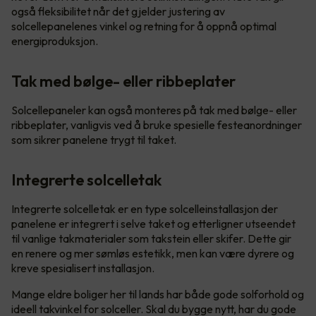
også fleksibilitet når det gjelder justering av
solcellepanelenes vinkel og retning for å oppnå optimal
energiproduksjon.
Tak med bølge- eller ribbeplater
Solcellepaneler kan også monteres på tak med bølge- eller
ribbeplater, vanligvis ved å bruke spesielle festeanordninger
som sikrer panelene trygt til taket.
Integrerte solcelletak
Integrerte solcelletak er en type solcelleinstallasjon der
panelene er integrert i selve taket og etterligner utseendet
til vanlige takmaterialer som takstein eller skifer. Dette gir
en renere og mer sømløs estetikk, men kan være dyrere og
kreve spesialisert installasjon.
Mange eldre boliger her til lands har både gode solforhold og
ideell takvinkel for solceller. Skal du bygge nytt, har du gode