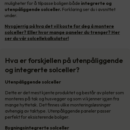
muligheter for å tilpasse boligen både
integrerte og
utenpåliggende solceller.
Forklaring ser du i avsnittet
under.
Nysgjerrig på hva det vil koste for deg å montere
solceller? Eller hvor mange paneler du trenger? Her
ser du vår solcellekalkulator!
Hva er forskjellen på utenpåliggende
og integrerte solceller?
Utenpåliggende solceller
Dette er det mest kjente produktet og består av plater som
monteres på tak og husvegger og som vi kjenner igjen fra
mange hyttetak. Det finnes ulike monteringsløsninger
avhengig av taktype. Utenpåliggende paneler passer
perfekt for eksisterende boliger.
Bygningsintegrerte solceller