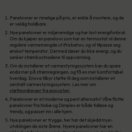
Panelovner er rimelige på pris, er enkle å montere, og de
er veldig holdbare.
Nye panelovner er miljøvennlige og har lavt energiforbruk.
Om du kjøper en panelovn som har en termostat vil denne
regulere varmemengde ut ifra behov, og vil tilpasse seg
ønsket temperatur. Dermed sløser du ikke energi, og du
senker strømkostnadene til oppvarming.
Om du installerer et varmestyringssystem kan du spare
enda mer på strømregningen, og få en mer komfortabel
hverdag. Enova tilbyr støtte til deg som installerer et
sentralt varmestyringssystem. Les mer om
støtteordninger fra enova her.
Panelovner er et moderne og pent alternativ! Våre flotte
panelovner fra Nobø og Dimplex er både tidløse og
trendy, og passer inn i alle hjem.
Nye panelovner er trygge, her har det skjedd mye i
utviklingen de siste årene. Nyere panelovner har en