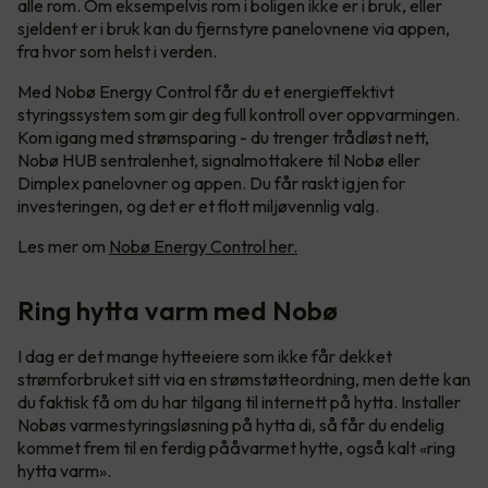
alle rom. Om eksempelvis rom i boligen ikke er i bruk, eller
sjeldent er i bruk kan du fjernstyre panelovnene via appen,
fra hvor som helst i verden.
Med Nobø Energy Control får du et energieffektivt
styringssystem som gir deg full kontroll over oppvarmingen.
Kom igang med strømsparing - du trenger trådløst nett,
Nobø HUB sentralenhet, signalmottakere til Nobø eller
Dimplex panelovner og appen. Du får raskt igjen for
investeringen, og det er et flott miljøvennlig valg.
Les mer om
Nobø Energy Control her.
Ring hytta varm med Nobø
I dag er det mange hytteeiere som ikke får dekket
strømforbruket sitt via en strømstøtteordning, men dette kan
du faktisk få om du har tilgang til internett på hytta. Installer
Nobøs varmestyringsløsning på hytta di, så får du endelig
kommet frem til en ferdig pååvarmet hytte, også kalt «ring
hytta varm».