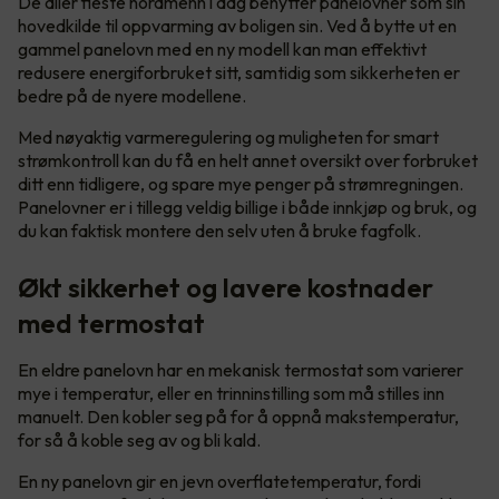
De aller fleste nordmenn i dag benytter panelovner som sin
hovedkilde til oppvarming av boligen sin. Ved å bytte ut en
gammel panelovn med en ny modell kan man effektivt
redusere energiforbruket sitt, samtidig som sikkerheten er
bedre på de nyere modellene.
Med nøyaktig varmeregulering og muligheten for smart
strømkontroll kan du få en helt annet oversikt over forbruket
ditt enn tidligere, og spare mye penger på strømregningen.
Panelovner er i tillegg veldig billige i både innkjøp og bruk, og
du kan faktisk montere den selv uten å bruke fagfolk.
Økt sikkerhet og lavere kostnader
med termostat
En eldre panelovn har en mekanisk termostat som varierer
mye i temperatur, eller en trinninstilling som må stilles inn
manuelt. Den kobler seg på for å oppnå makstemperatur,
for så å koble seg av og bli kald.
En ny panelovn gir en jevn overflatetemperatur, fordi