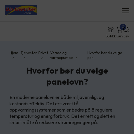
0
Butikk
Kurv
Søk
Hjem
Tjenester
Privat
Varme og
Hvorfor bør du velge
varmepumpe
pan…
Hvorfor bør du velge
panelovn?
En moderne panelovn er både miljøvennlig, og
kostnadseffektiv. Det er svært få
oppvarmingssystemer som er bedre på å regulere
temperatur og energiforbruk. Det er rett og slett en
smart måte å redusere strømregningen på.