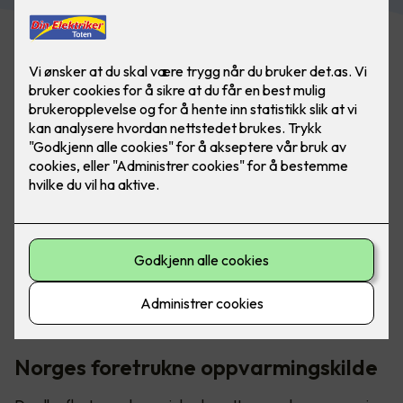
Den høyeste strømkostnaden i en bolig skyldes
oppvarming. Panelovner er ofte et av de rimeligste og
mest miljøvennlige alternativene du kan velge.
Norges foretrukne oppvarmingskilde