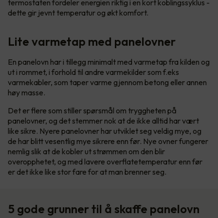
termostaten fordeler energien riktig i en kort koblingssyklus -
dette gir jevnt temperatur og økt komfort.
Lite varmetap med panelovner
En panelovn har i tillegg minimalt med varmetap fra kilden og
ut i rommet, i forhold til andre varmekilder som f.eks
varmekabler, som taper varme gjennom betong eller annen
høy masse.
Det er flere som stiller spørsmål om tryggheten på
panelovner, og det stemmer nok at de ikke alltid har vært
like sikre. Nyere panelovner har utviklet seg veldig mye, og
de har blitt vesentlig mye sikrere enn før. Nye ovner fungerer
nemlig slik at de kobler ut strømmen om den blir
overopphetet, og med lavere overflatetemperatur enn før
er det ikke like stor fare for at man brenner seg.
5 gode grunner til å skaffe panelovn