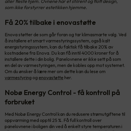
aller fleste hjem. Ovnene har et stilrent og flott design,
som ikke forstyrrer estetikken hjemme.
Få 20% tilbake i enovastøtte
Enova støtter de som går foran og tar klimasmarte valg. Ved
å installere et smart varmestyringssystem, også kalt
energistyringssystem, kan du faktisk få tilbake 20% av
kostnadene fra Enova. Du kan få inntil 4000 kroner for å
installere dette i din bolig. Panelovnene er ikke sett på som
en del av varmestyringen, men de kobles opp mot systemet.
Om du ønsker å lære mer om dette kan du lese om
varmestyring
og
enovastøtte
her.
Nobø Energy Control - få kontroll på
forbruket
Med Nobø Energy Control kan du redusere strømutgiftene til
oppvarming med opptil 25 %. Få full kontroll over
panelovnene i boligen din ved å enkelt styre temperaturen i