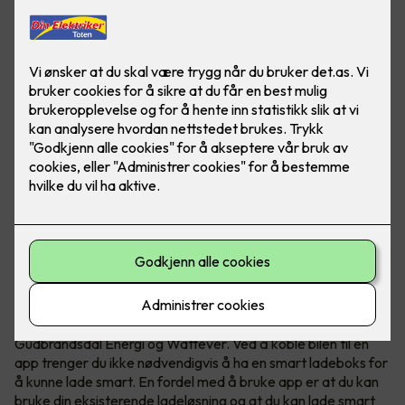
Hvis du lader elbilen når strømmen er billigst kan du spare
mye penger. Om elbilen din støtter det kan du lade smart
ved kun å bruke en app.
Smart elbillading - hele døgnet
I dag finnes det mange ladeløsninger som Tibber,
Gudbrandsdal Energi og Wattever. Ved å koble bilen til en
app trenger du ikke nødvendigvis å ha en smart ladeboks for
å kunne lade smart. En fordel med å bruke app er at du kan
bruke din eksisterende ladeløsning og at du kan lade smart