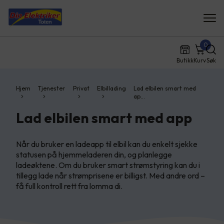
0
Butikk
Kurv
Søk
Hjem
Tjenester
Privat
Elbillading
Lad elbilen smart med
ap…
Lad elbilen smart med app
Når du bruker en ladeapp til elbil kan du enkelt sjekke
statusen på hjemmeladeren din, og planlegge
ladeøktene. Om du bruker smart strømstyring kan du i
tillegg lade når strømprisene er billigst. Med andre ord –
få full kontroll rett fra lomma di.